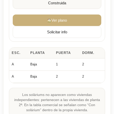
Construida
Ver plano
Solicitar info
ESC.
PLANTA
PUERTA
DORM.
ÚTI
A
Baja
1
2
63,96
A
Baja
2
2
64,61
Los soláriums no aparecen como viviendas
independientes: pertenecen a las viviendas de planta
2ª. En la tabla comercial se señalan como “Con
solárium” dentro de la propia vivienda.